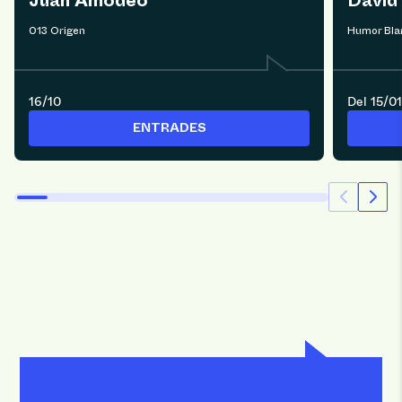
Juan Amodeo
David
013 Origen
Humor Bla
16/10
Del 15/01
ENTRADES