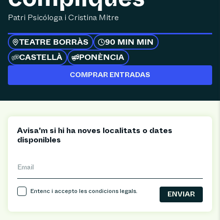
Patri Psicóloga i Cristina Mitre
TEATRE BORRÀS
90 MIN MIN
CASTELLÀ
PONÈNCIA
COMPRAR ENTRADAS
Avisa'm si hi ha noves localitats o dates
disponibles
Email
Entenc i accepto les
condicions legals
.