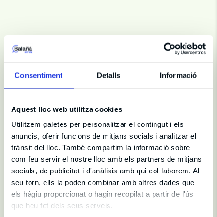
Fitxa artística
Consentiment
Detalls
Informació
Direcció i Producció
Idioma
Castellà
Aquest lloc web utilitza cookies
Sala
Teatre Borràs
Durada
90 min
Utilitzem galetes per personalitzar el contingut i els
anuncis, oferir funcions de mitjans socials i analitzar el
trànsit del lloc. També compartim la informació sobre
com feu servir el nostre lloc amb els partners de mitjans
socials, de publicitat i d'anàlisis amb qui col·laborem. Al
seu torn, ells la poden combinar amb altres dades que
Et recomanem
els hàgiu proporcionat o hagin recopilat a partir de l'ús
que heu fet dels seus serveis.