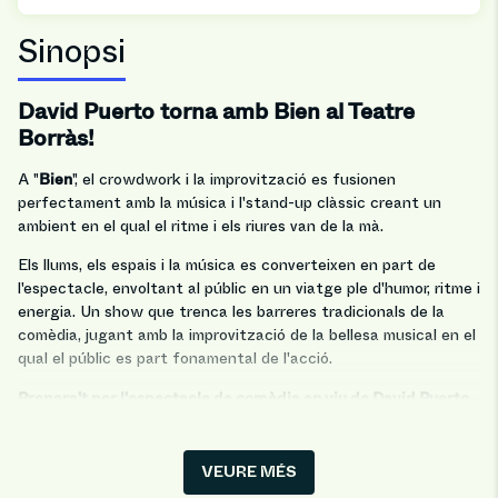
Sinopsi
David Puerto torna amb Bien al Teatre
Borràs!
Bien
A "
", el crowdwork i la improvització es fusionen
perfectament amb la música i l'stand-up clàssic creant un
ambient en el qual el ritme i els riures van de la mà.
Els llums, els espais i la música es converteixen en part de
l'espectacle, envoltant al públic en un viatge ple d'humor, ritme i
energia. Un show que trenca les barreres tradicionals de la
comèdia, jugant amb la improvització de la bellesa musical en el
qual el públic es part fonamental de l'acció.
Prepara't per l'espectacle de comèdia en viu de David Puerto,
on la frescor i l'espontaneïtat es combinen per a oferir una
experiència única.
VEURE MÉS