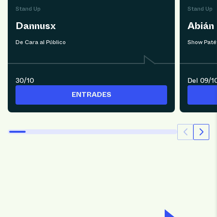
Stand Up
Stand Up
Dannusx
Abián
De Cara al Público
Show Paté
30/10
Del 09/10
ENTRADES