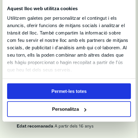
Aquest lloc web utilitza cookies
Galeria
Utilitzem galetes per personalitzar el contingut i els
anuncis, oferir funcions de mitjans socials i analitzar el
trànsit del lloc. També compartim la informació sobre
com feu servir el nostre lloc amb els partners de mitjans
socials, de publicitat i d'anàlisis amb qui col·laborem. Al
seu torn, ells la poden combinar amb altres dades que
Fitxa artística
els hàgiu proporcionat o hagin recopilat a partir de l'ús
que heu fet dels seus serveis.
Direcció i Producció
Permet-les totes
Sala
Teatre Borràs
Idioma
Castellà
Durada
90 min
Personalitza
Producció i Distribució
Pizpireto Producciones
Producció
Mario Román
Edat recomanada
A partir dels 16 anys