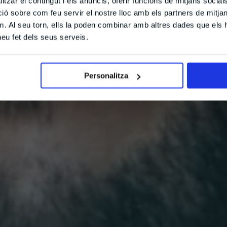
tzar el contingut i els anuncis, oferir funcions de mitjans socials i
 sobre com feu servir el nostre lloc amb els partners de mitjans 
m. Al seu torn, ells la poden combinar amb altres dades que els 
 heu fet dels seus serveis.
Personalitza