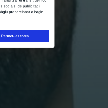
 analitzar el trànsit del lloc.
socials, de publicitat i
hàgiu proporcionat o hagin
Permet-les totes