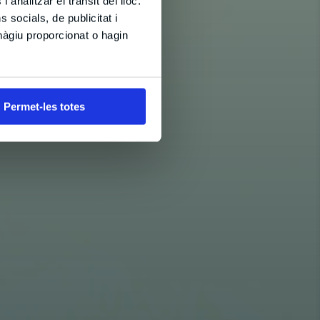
 analitzar el trànsit del lloc.
socials, de publicitat i
hàgiu proporcionat o hagin
Permet-les totes