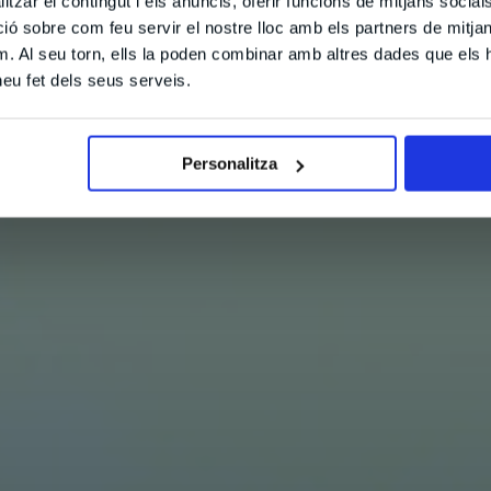
tzar el contingut i els anuncis, oferir funcions de mitjans socials i
 sobre com feu servir el nostre lloc amb els partners de mitjans 
m. Al seu torn, ells la poden combinar amb altres dades que els 
 heu fet dels seus serveis.
Personalitza