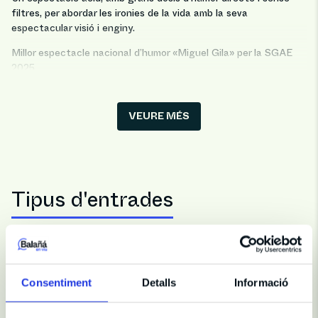
filtres, per abordar les ironies de la vida amb la seva
espectacular visió i enginy.
Millor espectacle nacional d’humor «Miguel Gila» per la SGAE
2025.
Millor intèrpret masculí als Premis Lorca 2026.
VEURE MÉS
Tipus d'entrades
Entrada Flexible
Pots afegir aquesta opció al final de la teva compra, per
Consentiment
Detalls
Informació
no perdre les teves entrades si a l'últim moment no pots
venir. L'Entrada Flexible (Flexiticket) és un servei que et