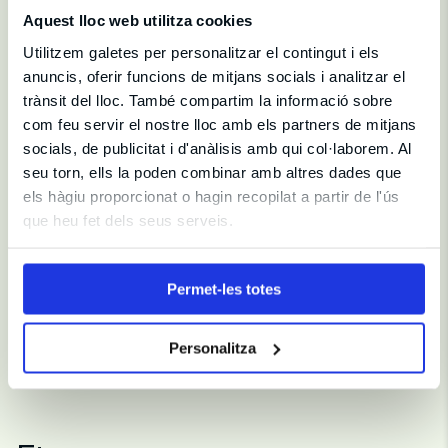
permet fer canvis d'entrades per qualsevol imprevist que
Aquest lloc web utilitza cookies
pugui sorgir fins a 48h abans de l'inici de l'espectacle.
Utilitzem galetes per personalitzar el contingut i els
Tingues en compte: (1) La compra per a la nova data ha
de ser de com a mínim el mateix valor que la primera
anuncis, oferir funcions de mitjans socials i analitzar el
compra. (2) La nova compra està subjecte a la
trànsit del lloc. També compartim la informació sobre
disponibilitat de cada moment.
com feu servir el nostre lloc amb els partners de mitjans
socials, de publicitat i d'anàlisis amb qui col·laborem. Al
seu torn, ells la poden combinar amb altres dades que
els hàgiu proporcionat o hagin recopilat a partir de l'ús
que heu fet dels seus serveis.
Galeria
Permet-les totes
Personalitza