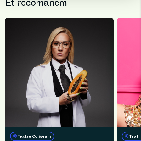
Et recomanem
Teatre Coliseum
Teatr