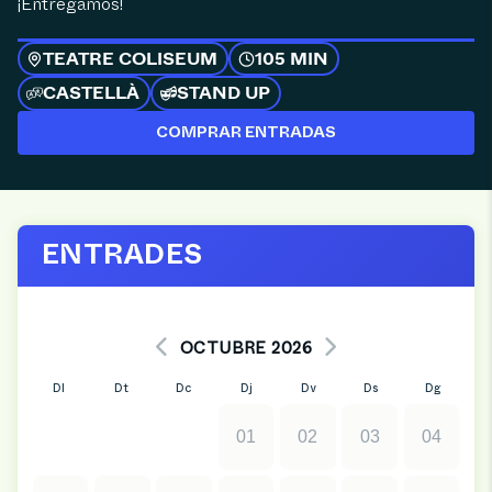
¡Entregamos!
TEATRE COLISEUM
105 MIN
CASTELLÀ
STAND UP
COMPRAR ENTRADAS
ENTRADES
OCTUBRE 2026
Dl
Dt
Dc
Dj
Dv
Ds
Dg
01
02
03
04