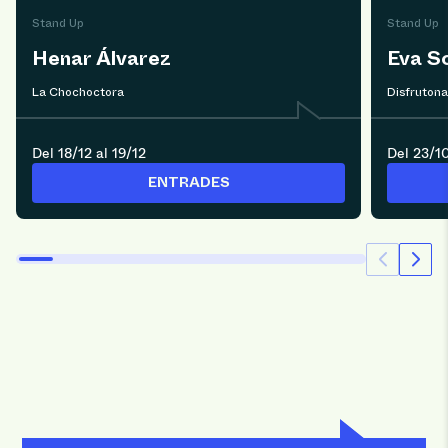
Stand Up
Stand Up
Henar Álvarez
Eva S
La Chochoctora
Disfrutona
Del 18/12 al 19/12
Del 23/10
ENTRADES