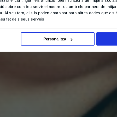
tzar el contingut i els anuncis, oferir funcions de mitjans socials i
 sobre com feu servir el nostre lloc amb els partners de mitjans 
m. Al seu torn, ells la poden combinar amb altres dades que els 
 heu fet dels seus serveis.
Personalitza