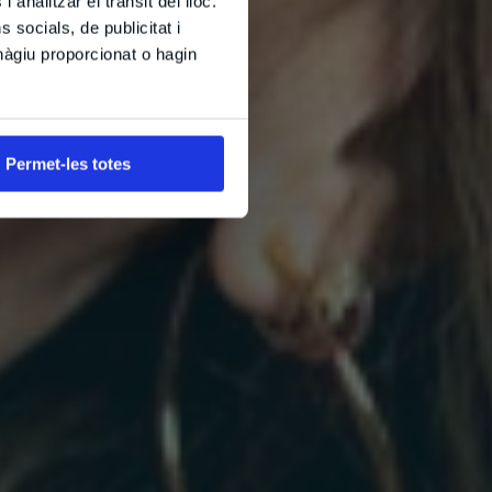
 analitzar el trànsit del lloc.
socials, de publicitat i
hàgiu proporcionat o hagin
Permet-les totes