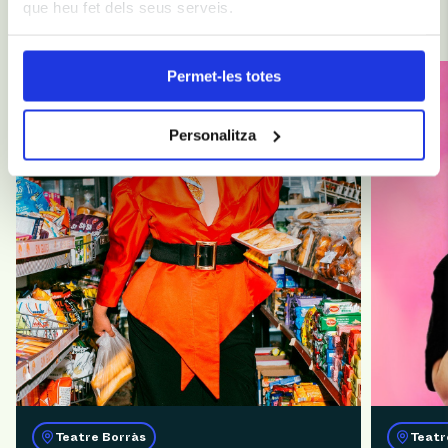
Et recomanem
que heu fet dels seus serveis.
Permet-les totes
Personalitza
Teatre Borràs
Teatr