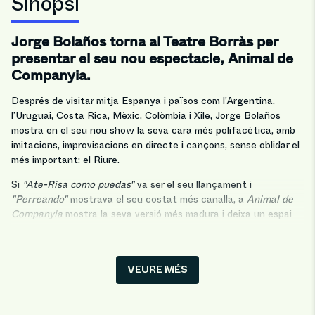
Sinopsi
Jorge Bolaños torna al Teatre Borràs per
presentar el seu nou espectacle, Animal de
Companyia.
Després de visitar mitja Espanya i països com l’Argentina,
l’Uruguai, Costa Rica, Mèxic, Colòmbia i Xile, Jorge Bolaños
mostra en el seu nou show la seva cara més polifacètica, amb
imitacions, improvisacions en directe i cançons, sense oblidar el
més important: el Riure.
Si
"Ate-Risa como puedas"
va ser el seu llançament i
"Perreando"
mostrava el seu costat més canalla, a
Animal de
Companyia
mostra la seva versió més madura i deixa un espai
perquè tu i la teva mascota sigueu també els protagonistes.
Més de 3 milions de seguidors d’arreu del món no poden estar
equivocats!
VEURE MÉS
Teatre Borràs
T’esperem al
per gaudir d’una vetllada MOLT
ANIMAL.