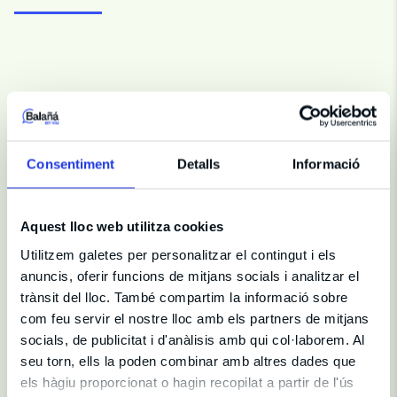
Fitxa artística
Consentiment
Detalls
Informació
Direcció i Producció
Idioma
Castellà
Aquest lloc web utilitza cookies
Durada
75 min
Utilitzem galetes per personalitzar el contingut i els
No recomanat a menors de
14 anys
Sala
Teatre Borràs
anuncis, oferir funcions de mitjans socials i analitzar el
trànsit del lloc. També compartim la informació sobre
com feu servir el nostre lloc amb els partners de mitjans
socials, de publicitat i d'anàlisis amb qui col·laborem. Al
seu torn, ells la poden combinar amb altres dades que
els hàgiu proporcionat o hagin recopilat a partir de l'ús