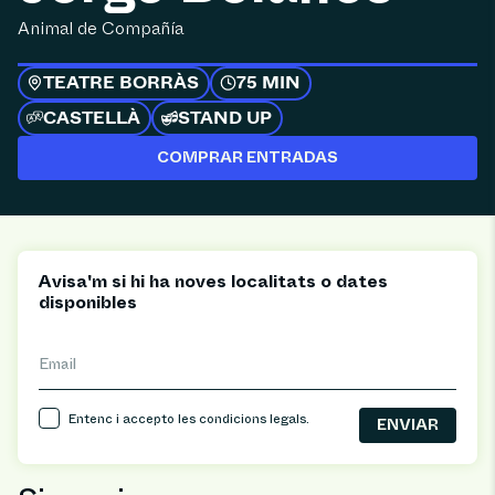
Animal de Compañía
TEATRE BORRÀS
75 MIN
CASTELLÀ
STAND UP
COMPRAR ENTRADAS
Avisa'm si hi ha noves localitats o dates
disponibles
Email
Entenc i accepto les
condicions legals
.