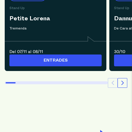
Stand Up
Stand Up
Petite Lorena
Dannu
Tremenda
De Cara al
Del 07/11 al 08/11
30/10
ENTRADES