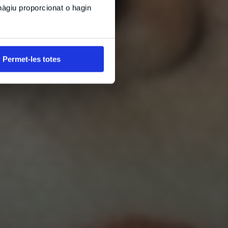
hàgiu proporcionat o hagin
Permet-les totes