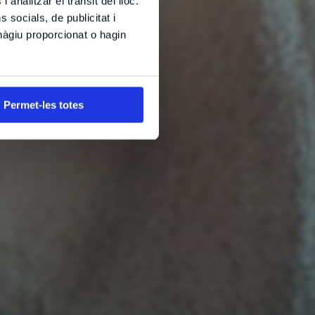
 analitzar el trànsit del lloc.
socials, de publicitat i
hàgiu proporcionat o hagin
Permet-les totes