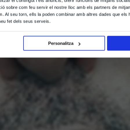
tzar el contingut i els anuncis, oferir funcions de mitjans socials i
 sobre com feu servir el nostre lloc amb els partners de mitjans 
m. Al seu torn, ells la poden combinar amb altres dades que els 
 heu fet dels seus serveis.
Personalitza