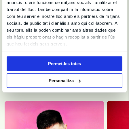
Fitxa artística
anuncis, oferir funcions de mitjans socials i analitzar el
trànsit del lloc. També compartim la informació sobre
com feu servir el nostre lloc amb els partners de mitjans
Direcció i Producció
socials, de publicitat i d'anàlisis amb qui col·laborem. Al
seu torn, ells la poden combinar amb altres dades que
Durada
75 min
els hàgiu proporcionat o hagin recopilat a partir de l'ús
Sala
Teatre Borràs
Recomanat a partir de
16 anys
que heu fet dels seus serveis.
Permet-les totes
Personalitza
Et recomanem