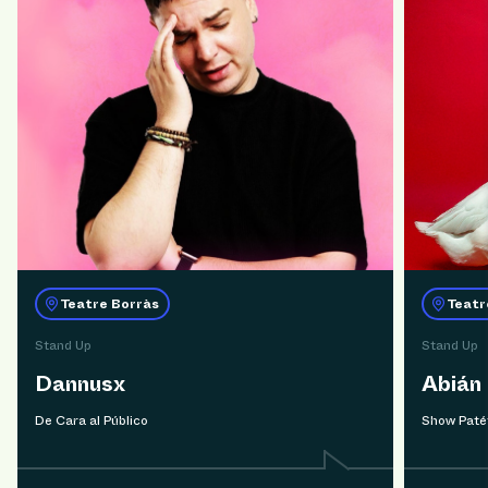
Teatre Borràs
Teatr
Stand Up
Stand Up
Dannusx
Abián
De Cara al Público
Show Paté