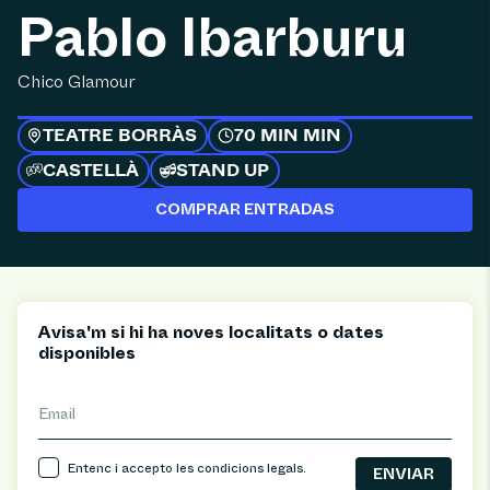
Pablo Ibarburu
Chico Glamour
TEATRE BORRÀS
70 MIN MIN
CASTELLÀ
STAND UP
COMPRAR ENTRADAS
Avisa'm si hi ha noves localitats o dates
disponibles
Email
Entenc i accepto les
condicions legals
.