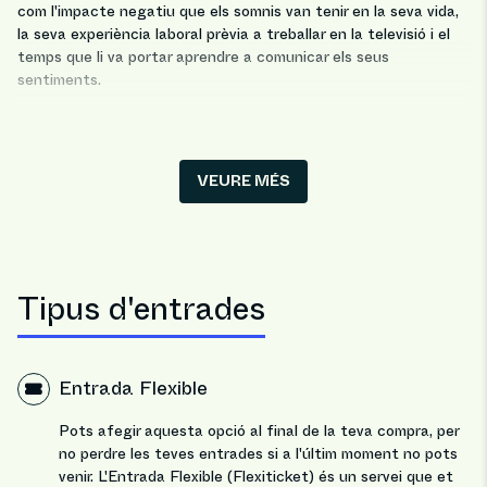
com l'impacte negatiu que els somnis van tenir en la seva vida,
la seva experiència laboral prèvia a treballar en la televisió i el
temps que li va portar aprendre a comunicar els seus
sentiments.
Vine a oblidar-te del pes opressiu de les teves obligacions en
aquesta estona de ximpleries amb un còmic al qual has pogut
veure anteriorment en programes com: La Resistencia amb
VEURE MÉS
David Broncano, Locomundo, L'Intermedi o Yu, no te'l pots
perdre!
Tipus d'entrades
Entrada Flexible
Pots afegir aquesta opció al final de la teva compra, per
no perdre les teves entrades si a l'últim moment no pots
venir. L'Entrada Flexible (Flexiticket) és un servei que et