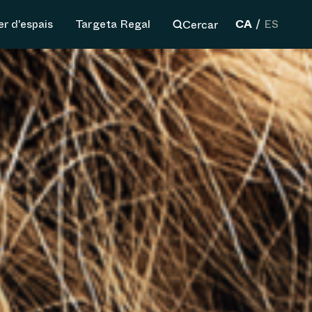
CA
Cercar
er d'espais
Targeta Regal
ES