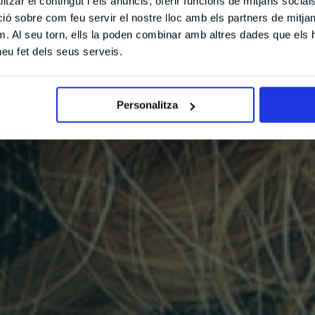
tzar el contingut i els anuncis, oferir funcions de mitjans socials i
 sobre com feu servir el nostre lloc amb els partners de mitjans 
m. Al seu torn, ells la poden combinar amb altres dades que els 
 heu fet dels seus serveis.
Personalitza