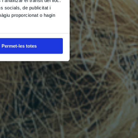
 analitzar el trànsit del lloc.
socials, de publicitat i
hàgiu proporcionat o hagin
Permet-les totes