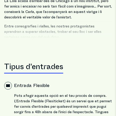
La Lola acaba d’arribar des de Chicago a un nou institut, però
fer amics i encaixar no serà tan fàcil com s’imaginava… Per sort,
coneixerà la Carla, que l’acompanyarà en aquest viatge i li
descobrirà el veritable valor de l’amistat.
Entre coreografies i rialles, les nostres protagonistes
aprendran a superar obstacles, trobar el seu lloc i ser elles
mateixes sense por del què diran.
Tipus d'entrades
Entrada Flexible
Pots afegir aquesta opció en el teu procés de compra.
L'Entrada Flexible (Flexiticket) és un servei que et permet
fer canvis d'entrades per qualsevol imprevist que pugui
sorgir fins a 48h abans de l'inici de l'espectacle. Tingues