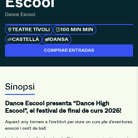
Escool
Dance Escool
TEATRE TÍVOLI
100 MIN MIN
CASTELLÀ
DANSA
COMPRAR ENTRADAS
Sinopsi
Dance Escool presenta “Dance High
Escool”, el festival de final de curs 2026!
Aquest any tornem a l’institut per viure un curs ple d’aventures,
emoció i molt de ball.