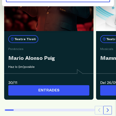
Teatre Tívoli
Teatr
Ponències
Musicals
Mario Alonso Puig
Mamm
Haz lo (im)posible
30/11
Del 26/0
ENTRADES