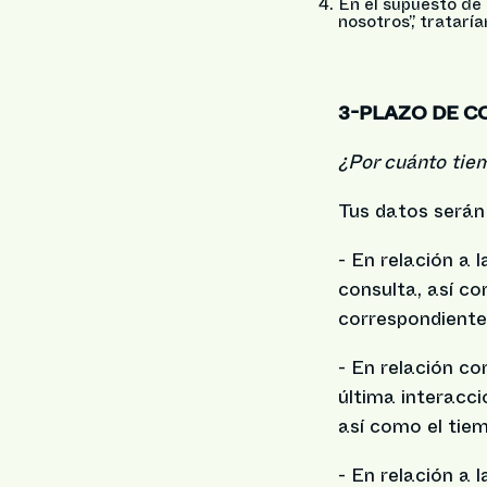
En el supuesto de 
nosotros”, tratarí
3-PLAZO DE C
¿Por cuánto tie
Tus datos serán
- En relación a 
consulta, así co
correspondiente
- En relación co
última interacci
así como el tiem
- En relación a 