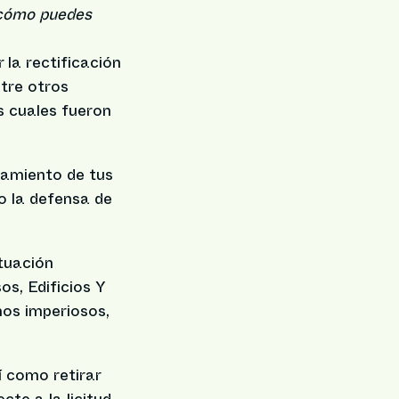
 cómo puedes
 la rectificación
ntre otros
s cuales fueron
atamiento de tus
o la defensa de
tuación
os, Edificios Y
mos imperiosos,
í como retirar