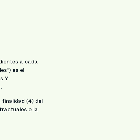
dientes a cada
es") es el
os Y
.
finalidad (4) del
tractuales o la