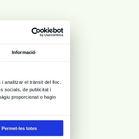
llos terceros
 de la
Informació
ículum a través
tras compañías
 interés
 analitzar el trànsit del lloc.
socials, de publicitat i
 relacionadas.
hàgiu proporcionat o hagin
a parte de su
 través de
ket Street, San
Permet-les totes
izar un nivel de
os personales se