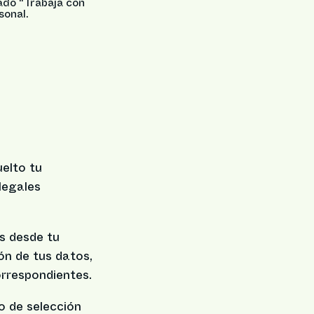
tado “Trabaja con
sonal.
uelto tu
legales
os desde tu
ión de tus datos,
orrespondientes.
so de selección