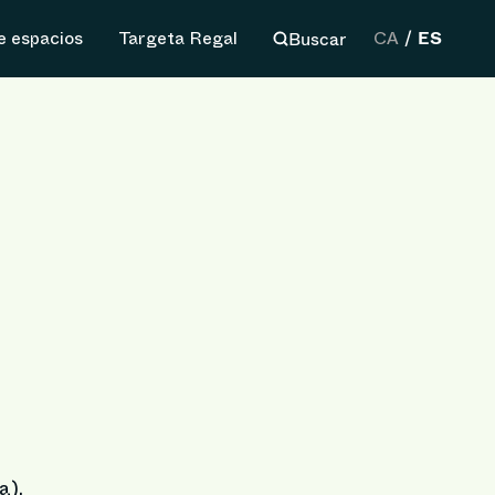
ES
Buscar
de espacios
Targeta Regal
CA
a).