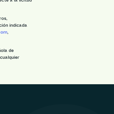
cte a la licitud
ros,
ción indicada
.com
,
ñola de
cualquier