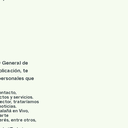
 General de
licación, te
personales que
ontacto,
tos y servicios.
ector, trataríamos
oticias.
alañá en Vivo,
arte
rés, entre otros,