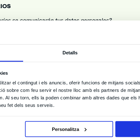
IOS
arios se comunicarán tus datos personales?
ales no serán cedidos a ningún tercero, salvo a aque
lte necesaria su intervención para la correcta gestión
rvicio.
Detalls
 en el supuesto de que nos hubieras facilitado tu curr
kies
rabaja con nosotros”, podríamos ceder tus datos a o
, con fines administrativos internos, basándose en el
tzar el contingut i els anuncis, oferir funcions de mitjans socials i
 sobre com feu servir el nostre lloc amb els partners de mitjans 
ompañía Edificios Y Espectáculos, SL y las compañías
m. Al seu torn, ells la poden combinar amb altres dades que els 
formamos que el responsable del tratamiento contrat
 heu fet dels seus serveis.
 virtual según un modelo de computación en la nube a
 Inc., entidad domiciliada en The Landmark@One Mar
Personalitza
105, Estados Unidos de América. A los fines de garant
uado, la presente transferencia internacional de dat