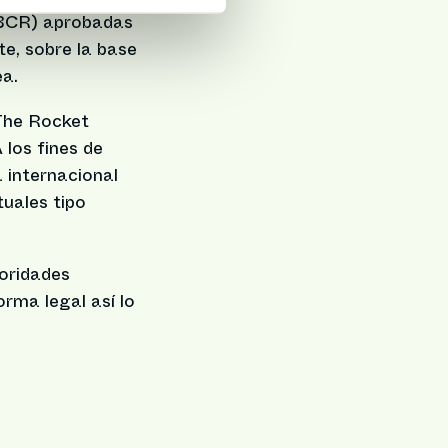
 (BCR) aprobadas
te, sobre la base
ea.
 The Rocket
los fines de
 internacional
tuales tipo
toridades
orma legal así lo