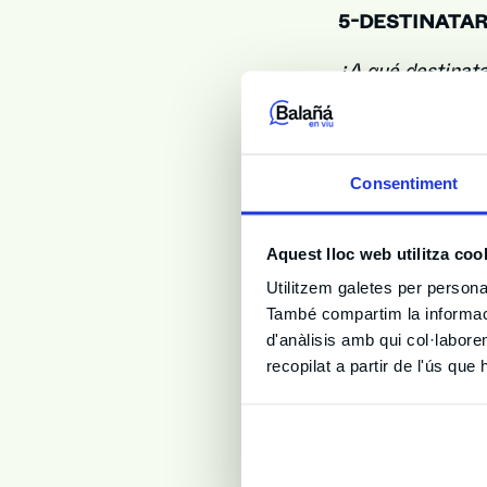
5-DESTINATAR
¿A qué destinat
Tus datos person
por los que resu
prestación del se
Consentiment
En este sentido,
Aquest lloc web utilitza coo
del apartado “T
del Grupo Balañá
Utilitzem galetes per personali
També compartim la informació
legítimo de la c
d'anàlisis amb qui col·labore
Asimismo, te in
recopilat a partir de l'ús que
infraestructura
Salesforce.com,
Francisco CA 94
protección adec