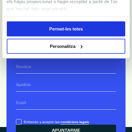
els hàgiu proporcionat o hagin recopilat a partir de l'ús
que heu fet dels seus serveis.
Permet-les totes
Tu carta de referencia para
todo el entretenimiento más
Personalitza
auténtico de Barcelona
Nombre
Apellido
Email
condicions legals
Entiendo y acepto las