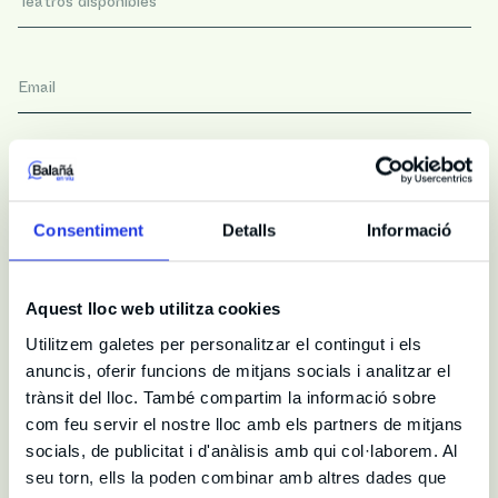
Teatros disponibles
Email
Teléfono
Consentiment
Detalls
Informació
Comentario
Aquest lloc web utilitza cookies
Utilitzem galetes per personalitzar el contingut i els
Quiero recibir información sobre promociones que me puedan
interesar
anuncis, oferir funcions de mitjans socials i analitzar el
trànsit del lloc. També compartim la informació sobre
condicions legals
Entiendo y acepto las
com feu servir el nostre lloc amb els partners de mitjans
socials, de publicitat i d'anàlisis amb qui col·laborem. Al
seu torn, ells la poden combinar amb altres dades que