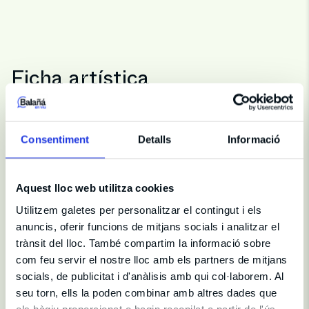
Ficha artística
Dirección y Producción
Consentiment
Detalls
Informació
Sala
Teatre Coliseum
Duración
75 min
Aquest lloc web utilitza cookies
Utilitzem galetes per personalitzar el contingut i els
Elenco
anuncis, oferir funcions de mitjans socials i analitzar el
Artista
Luli Pampín
trànsit del lloc. També compartim la informació sobre
com feu servir el nostre lloc amb els partners de mitjans
socials, de publicitat i d'anàlisis amb qui col·laborem. Al
seu torn, ells la poden combinar amb altres dades que
els hàgiu proporcionat o hagin recopilat a partir de l'ús