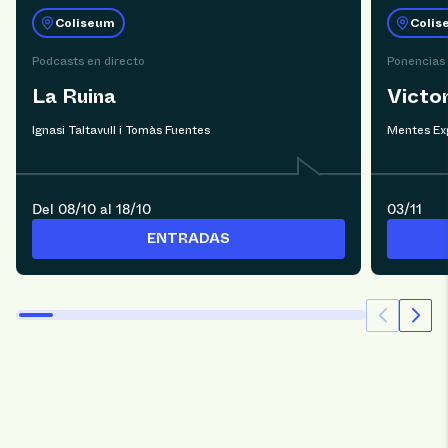
Coliseum
Colis
Podcasts en directo
Ponencias
La Ruina
Victo
Ignasi Taltavull i Tomàs Fuentes
Mentes Ex
Del 08/10 al 18/10
03/11
ENTRADAS