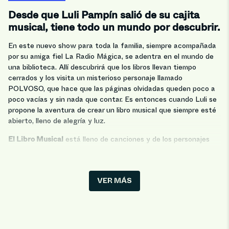
Desde que Luli Pampín salió de su cajita
musical, tiene todo un mundo por descubrir.
En este nuevo show para toda la familia, siempre acompañada
por su amiga fiel La Radio Mágica, se adentra en el mundo de
una biblioteca. Allí descubrirá que los libros llevan tiempo
cerrados y los visita un misterioso personaje llamado
POLVOSO, que hace que las páginas olvidadas queden poco a
poco vacías y sin nada que contar. Es entonces cuando Luli se
propone la aventura de crear un libro musical que siempre esté
abierto, lleno de alegría y luz.
El Libro Musical
está lleno de canciones y de los personajes
más entrañables que las habitan, y nos deja una directa
invitación a volver a los caminos de la lectura.
¿Quieres acompañarla? ¡Ven a vivir la nueva magia junto a Luli
VER MÁS
Pampín!
*Toda persona a partir de un año (+12 meses) paga entrada.