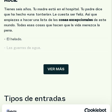
Roca.
Tienes seis años. Tu madre está en el hospital. Tu padre dice
que ha hecho «una tontería». Le cuesta ser feliz. Así que
cosas excepcionales
empiezas a hacer una lista de las
de este
mundo. Todas esas cosas que hacen que la vida merezca la
pena.
- El helado.
- Las guerras de agua.
- Que te dejen quedarte viendo la tele cuando ya ha pasado la
hora de irte a dormir.
VER MÁS
- El color amarillo.
- Las cosas con rayas.
- Las montañas rusas.
Tipos de entradas
- La gente cuando tropieza.
La dejas sobre su almohada. Sabes que la ha leído porque te ha
corregido la ortografía. La lista no tarda en cobrar vida propia.