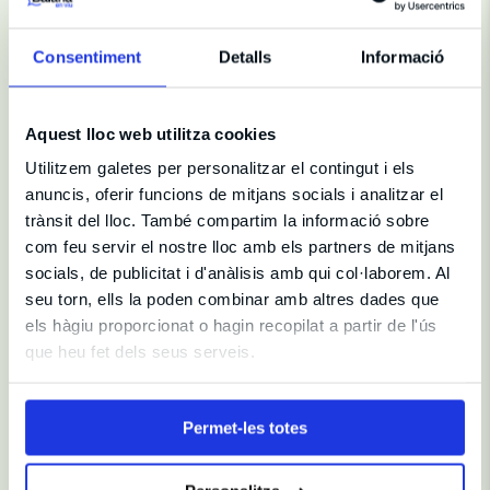
Localidades sobre el escenario
Una comedia sobre todo aquello que estamos dispuestos a
Consentiment
Detalls
Informació
hacer por quienes queremos.
¿Quieres vivir la experiencia al máximo? Elige una de
nuestras localidades sobre el escenario y disfruta del
espectáculo desde una perspectiva única. Plazas muy
Aquest lloc web utilitza cookies
limitadas.
Utilitzem galetes per personalitzar el contingut i els
anuncis, oferir funcions de mitjans socials i analitzar el
Entrada Flexible
trànsit del lloc. També compartim la informació sobre
L'Entrada Flexible (Flexiticket) es un servicio que te
com feu servir el nostre lloc amb els partners de mitjans
permite cambiar tus entradas por cualquier imprevisto que
socials, de publicitat i d'anàlisis amb qui col·laborem. Al
pueda surgir hasta 48 horas antes del inicio del
seu torn, ells la poden combinar amb altres dades que
espectáculo. Puedes añadir esta opción al final de tu
els hàgiu proporcionat o hagin recopilat a partir de l'ús
compra para no perder tus entradas si, en el último
que heu fet dels seus serveis.
momento, no puedes venir.
Permet-les totes