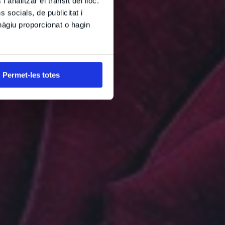
 analitzar el trànsit del lloc.
socials, de publicitat i
hàgiu proporcionat o hagin
Permet-les totes