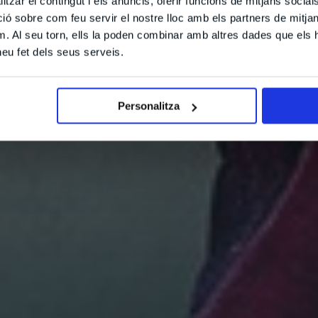
tzar el contingut i els anuncis, oferir funcions de mitjans socials i
 sobre com feu servir el nostre lloc amb els partners de mitjans 
m. Al seu torn, ells la poden combinar amb altres dades que els 
 heu fet dels seus serveis.
Personalitza