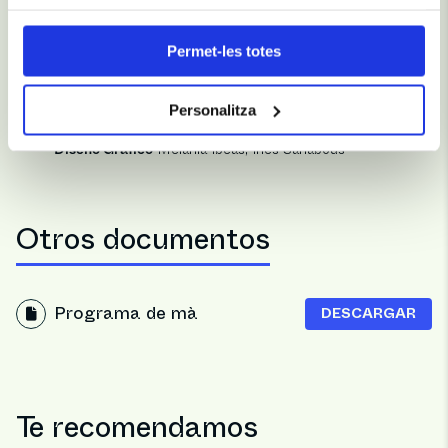
Elenco
Elenco
Ana Duato, Darío Grandinetti
Permet-les totes
Personalitza
Diseño Escénico y Técnico
Diseño Gráfico
Melania Ibeas, Inés Sarlabous
Otros documentos
Programa de mà
DESCARGAR
Te recomendamos