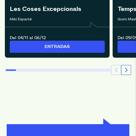
Les Coses Excepcionals
Temp
Miki Esparbé
Quim Masf
Del 04/11 al 06/12
Del 09/0
ENTRADAS