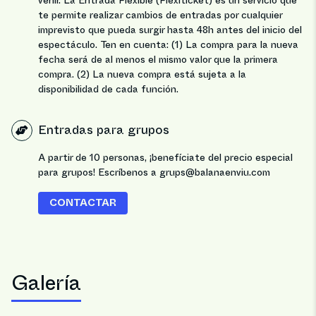
venir. La Entrada Flexible (Flexiticket) es un servicio que
muerte. El amor también.
te permite realizar cambios de entradas por cualquier
imprevisto que pueda surgir hasta 48h antes del inicio del
La Música
es un constante
, dice su autora, Marguerite Duras,
espectáculo. Ten en cuenta: (1) La compra para la nueva
reescribir la imposible partitura del amor
.
fecha será de al menos el mismo valor que la primera
compra. (2) La nueva compra está sujeta a la
disponibilidad de cada función.
El Teatre Borràs cuenta con la instalación de un bucle
magnético que permite mejorar la experiencia a los
Entradas para grupos
espectadores con audífonos e implantes.
A partir de 10 personas, ¡benefíciate del precio especial
para grupos! Escríbenos a grups@balanaenviu.com
CONTACTAR
Galería