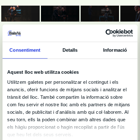
Consentiment
Detalls
Informació
Ficha artística
Aquest lloc web utilitza cookies
Dirección y Producción
Utilitzem galetes per personalitzar el contingut i els
Dirección y Versión
Magüi Mira
anuncis, oferir funcions de mitjans socials i analitzar el
Texto
Marguerite Duras
trànsit del lloc. També compartim la informació sobre
Producción
José Velasco, Roberto Álvarez, María Álvarez, Pepe B.
com feu servir el nostre lloc amb els partners de mitjans
Pérez
socials, de publicitat i d'anàlisis amb qui col·laborem. Al
Pressa y Comunicación
Cristina Fernández, Ángel Galán
seu torn, ells la poden combinar amb altres dades que
Duración
70 min
els hàgiu proporcionat o hagin recopilat a partir de l'ús
que heu fet dels seus serveis.