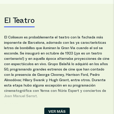
El Teatro
El Coliseum es probablemente el teatro con la fachada más
imponente de Barcelona, ​​adornado con las ya características
letras de bombillas que iluminan la Gran Via cuando el sol se
esconde. Se inauguró en octubre de 1923 (¡ya es un teatro
centenario!) y en aquella época alternaba proyecciones de cine
con espectáculos en vivo. Grupo Balañá lo adquirió en los años
50, programando grandes estrenos de cine que han contado
con la presencia de George Clooney, Harrison Ford, Pedro
Almodóvar, Hilary Swank y Hugh Grant, entre otros. Durante
esta etapa hubo alguna excepción en su programación
cinematográfica con Yerma con Núria Espert y conciertos de
Joan Manuel Serrat.
En 2007 se convierte de manera permanente en teatro, con
"Cómeme el Coco, Negro" de La Cubana, albergando desde
VER MÁS