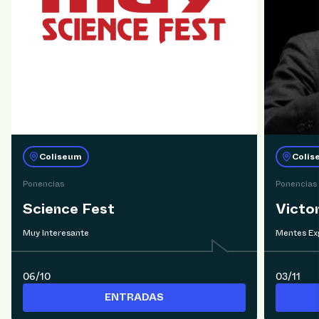
Coliseum
Colis
Ponencias
Ponencias
Science Fest
Victo
Muy Interesante
Mentes Ex
06/10
03/11
ENTRADAS