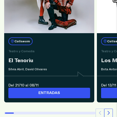
Coliseum
Colis
Teatro y Comedia
Teatro y 
El Tenoriu
Los M
Sílvia Abril, David Olivares
Bota Anto
Del 21/10 al 08/11
Del 13/11
ENTRADAS