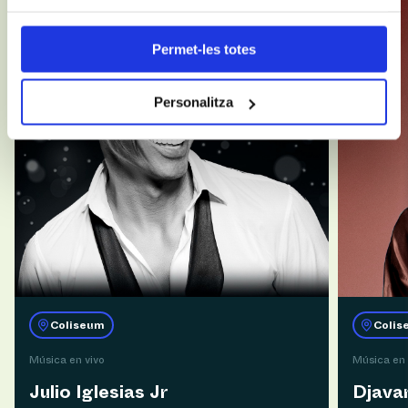
Permet-les totes
Personalitza
Coliseum
Colis
Música en vivo
Música en 
Julio Iglesias Jr
Djava