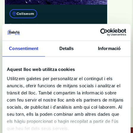
Coliseum
Danza, Nuevo a la venta
El Cascanueces
Ballet de Kiev
Consentiment
Detalls
Informació
Del 15/12 al 27/12
Aquest lloc web utilitza cookies
ENTRADAS
Utilitzem galetes per personalitzar el contingut i els
anuncis, oferir funcions de mitjans socials i analitzar el
trànsit del lloc. També compartim la informació sobre
com feu servir el nostre lloc amb els partners de mitjans
socials, de publicitat i d'anàlisis amb qui col·laborem. Al
seu torn, ells la poden combinar amb altres dades que
MÚSICA EN VIVO
els hàgiu proporcionat o hagin recopilat a partir de l'ús
que heu fet dels seus serveis.