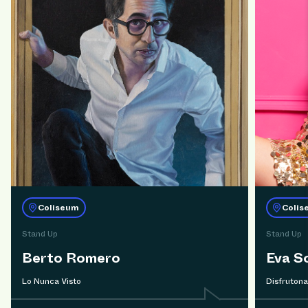
Coliseum
Colis
Stand Up
Stand Up
Berto Romero
Eva S
Lo Nunca Visto
Disfrutona